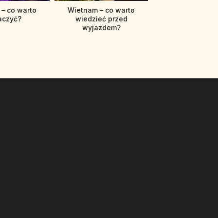
– co warto
Wietnam – co warto
aczyć?
wiedzieć przed
wyjazdem?