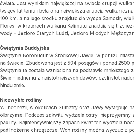
świata. Jest wynikiem największej na świecie erupcji wulka
tysięcy lat temu i była ona największa erupcją wulkaniczn
100 km, a na jego środku znajduje się wyspa Samosir, wie
Flores, w kraterach wulkanu Kelimutu znajdują się trzy je
wody – Jezioro Starych Ludzi, Jezioro Młodych Mężczyzn
Świątynia Buddyjska
Świątynia Borobudur w Środkowej Jawie, w pobliżu miasta 
na świecie. Zbudowana jest z 504 posągów i ponad 2500 pan
Świątynia ta została wzniesiona na podstawie mniejszego
Śiwie – jednemu z najistotniejszych dewów, czyli istot nad
hinduizmie.
Niezwykłe rośliny
W Indonezji, w okolicach Sumatry oraz Jawy występuje naj
olbrzymie. Podczas zakwitu wydziela ostry, nieprzyjemny 
padliny. Najintensywniejszy zapach kwiat ten wydziela noc
padlinożerne chrząszcze. Woń rośliny można wyczuć z p