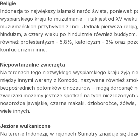
Religie
Indonezja to największy islamski naród świata, poniewa
wyspiarskiego kraju to muzułmanie – i tak jest od XV wieku
muzułmańskich przybyłych z Indii. Jednak pierwsza religią,
hinduizm, a cztery wieku po hinduizmie również buddyzm.
również protestantyzm – 5,8%, katolicyzm – 3% oraz pozost
konfucjonizm i inne.
Niepowtarzalne zwierzęta
Na terenach tego niezwykłego wyspiarskiego kraju żyją nie 
między innymi warany z Komodo, nazywane również smok
bezpośrednich potomków dinozaurów – mogą dorosnąć naw
zwierzaki możemy jeszcze spotkać na tych niezliczonych
nosorożce jawajskie, czarne makaki, dzioborożce, żółwie, 
wiele innych.
Jeziora wulkaniczne
Na terenie Indonezji, w rejonach Sumatry znajduje się Jez