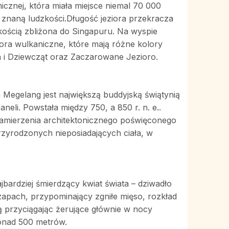
nicznej, która miała miejsce niemal 70 000
ą znaną ludzkości.Długość jeziora przekracza
lkością zbliżona do Singapuru. Na wyspie
ziora wulkaniczne, które mają różne kolory
 i Dziewcząt oraz Zaczarowane Jezioro.
Megelang jest największą buddyjską świątynią
eli. Powstała między 750, a 850 r. n. e..
 zamierzenia architektonicznego poświęconego
przyrodzonych nieposiadających ciała, w
bardziej śmierdzący kwiat świata – dziwadło
zapach, przypominający zgniłe mięso, rozkład
ą przyciągając żerujące głównie w nocy
onad 500 metrów.